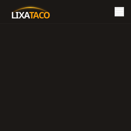
LIXA
TACO